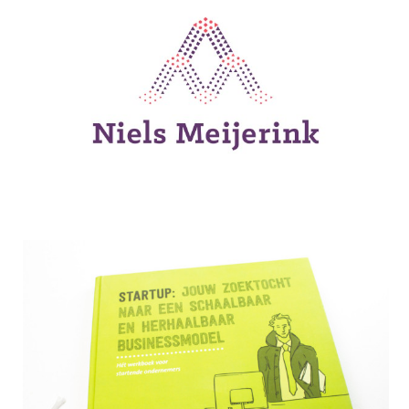
Huisstijl Niels Meijerink
Startup werkboek Saxion